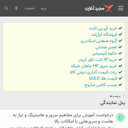
ورود
عضویت
خرید آی پی ثابت
فروشگاه ابزارلند
گروه صنعتی اسکندری
تعمیر صندلی
داتلود انیمیشن
خرید IP ثابت کاور تریدر
خرید سرور HP ماهان شبکه
ربات قیمت گذاری دیجی کالا
قیمت طلا GOLD
چسب کاشی ساروج
برچسب ها
پنل نمایندگی
درخواست آموزش برای مفاهیم سرور و هاستینگ و نیاز به
D
هاست و سرورهایی با امکانات بالا
سلام. دوستان! آیا کسی آموزش جامع و کاملی سراغ دارد که مفاهیم سرور و مدیریت