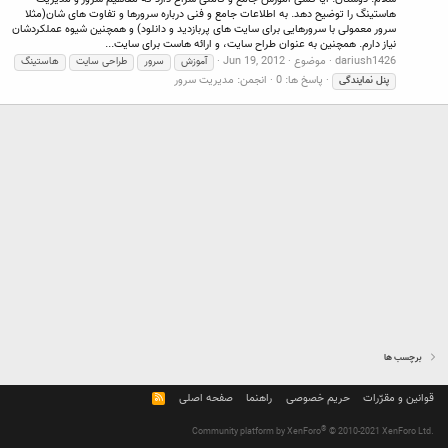
هاستینگ را توضیح دهد. به اطلاعات جامع و فنی درباره سرورها و تفاوت های شان(مثلا
سرور معمولی با سرورهایی برای سایت های پربازدید و دانلود) و همچنین شیوه عملکردشان
نیاز دارم. همچنین به عنوان طراح سایت، و ارائه هاست برای سایت...
dariush1426
موضوع
Jun 19, 2012
آموزش
سرور
طراحی سایت
هاستینگ
پاسخ ها: 0
انجمن:
مدیریت سرور
پنل
نمایندگی
برچسب ها
قوانین و مقرّرات
حریم خصوصی
راهنما
صفحه اصلی
R
S
S
®
Community platform by XenForo
© 2010-2021 XenForo Ltd.