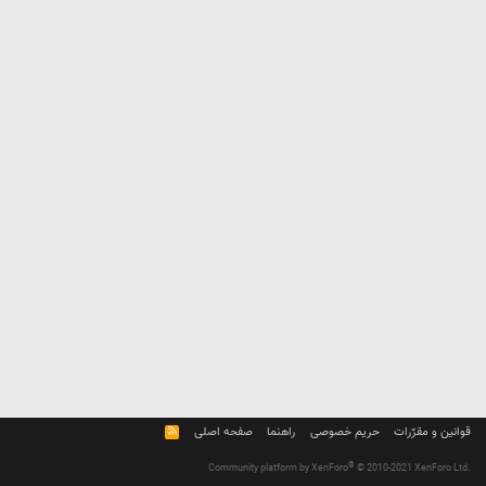
قوانین و مقرّرات
حریم خصوصی
راهنما
صفحه اصلی
R
S
S
®
Community platform by XenForo
© 2010-2021 XenForo Ltd.