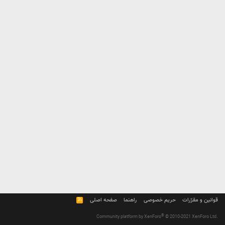
قوانین و مقرّرات
حریم خصوصی
راهنما
صفحه اصلی
R
S
S
®
Community platform by XenForo
© 2010-2021 XenForo Ltd.