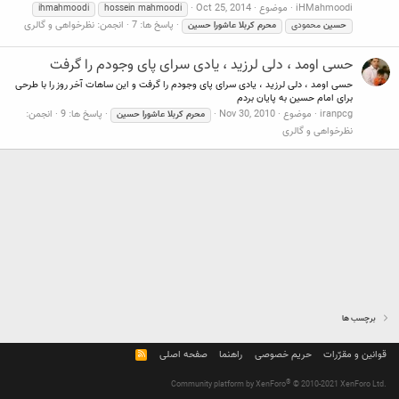
iHMahmoodi
موضوع
Oct 25, 2014
ihmahmoodi
hossein mahmoodi
پاسخ ها: 7
انجمن:
نظرخواهی و گالری
حسین
محمودی
محرم
کربلا
عاشورا
حسین
حسی اومد ، دلی لرزید ، یادی سرای پای وجودم را گرفت
حسی اومد ، دلی لرزید ، یادی سرای پای وجودم را گرفت و این ساهات آخر روز را با طرحی
برای امام حسین به پایان بردم
iranpcg
موضوع
Nov 30, 2010
پاسخ ها: 9
انجمن:
محرم
کربلا
عاشورا
حسین
نظرخواهی و گالری
برچسب ها
قوانین و مقرّرات
حریم خصوصی
راهنما
صفحه اصلی
R
S
S
®
Community platform by XenForo
© 2010-2021 XenForo Ltd.