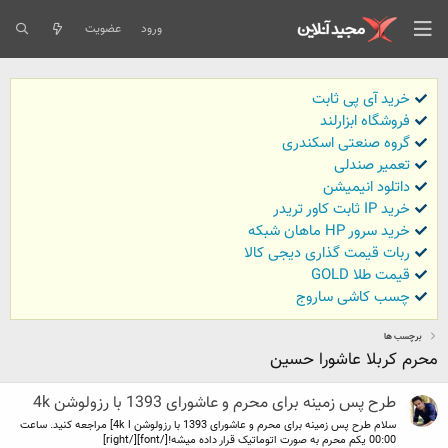
ورود
عضویت
خرید آی پی ثابت
فروشگاه ابزارلند
گروه صنعتی اسکندری
تعمیر صندلی
داتلود انیمیشن
خرید IP ثابت کاور تریدر
خرید سرور HP ماهان شبکه
ربات قیمت گذاری دیجی کالا
قیمت طلا GOLD
چسب کاشی ساروج
برچسب ها
محرم کربلا عاشورا حسین
طرح پس زمینه برای محرم و عاشورای 1393 با رزولوشن 4k
سلام طرح پس زمینه برای محرم و عاشورای 1393 با رزولوشن 4k l] مراجعه کنید. ساعت
00:00 یکم محرم به صورت اتوماتیک قرار داده میشه![/font][/right]