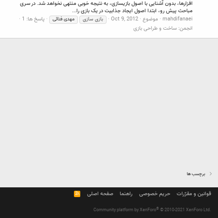
افزارها، بدون آشنایی با اصول بازیسازی، به نتیجه خوبی منتهی نخواهد شد. در سری
مباحث پیش رو، ابتدا اصول ایجاد جذابیت در یک بازی را...
mahdifanaei
موضوع
Oct 9, 2012
پاسخ ها: 1
بازی سازی
مهدی
فنائی
انجمن:
ساخت و طراحی بازی
برچسب ها
قوانین و مقرّرات
حریم خصوصی
راهنما
صفحه اصلی
R
S
S
®
Community platform by XenForo
© 2010-2021 XenForo Ltd.