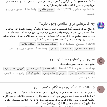
درک کنم - جادوی عکس گرفتن از فیلم می‌تواند هر کسی را عاشق کند. اول از همه، من
می‌خواهم از دنیای شگفت انگیز فیلم بسیار گرم به...
qschalchi
موضوع
Jul 19, 2021
پاسخ ها: 1
انجمن:
دوربین و
آموزش
عکاسی
عکاسی
چه کادرهایی برای عکاسی وجود دارند؟
با انواع نما در عکاسی آشنا هستید؟ با اصول و مهارت های آن چطور؟ تفاوت فول شات و
لانگ شات را می دانید؟ در چه موقعیت هایی باید از نمای کلوز آپ استفاده کرد؟ اگر به
دنبال فهمیدن پاسخ دقیق این سوالات هستید، به اولین جلسه کلاس آموزشی مهارت های
تصویربرداری والاوید با تیتر " انواع نماهای عکاسی " خوش...
Valavid
موضوع
Mar 8, 2020
آموزش
تصویربرداری
آموزش
عکاسی
پاسخ ها: 2
انجمن:
دوربین و عکاسی
انواع نما در
عکاسی
لانگ شات
کلوز آپ
سری دوم تصاویر بامزه کودکان
O
منبع:sanazreisi منبع:dooorbin
omidrap
موضوع
Dec 6, 2019
sanazreisi
آموزش
عکاسی
آموزش
عکاسی
پرتره
پاسخ ها: 0
انجمن:
استودیو
عکاسی
بامزه
دوربین
ساناز رئیسی
عکس کودک
دوربین و عکاسی
5 حالت اندازه گیری در هنگام عکسبرداری
O
در این مطلب در مورد حالت های اندازه گیری نوردهی اطلاعات کسب میکنید. اولین چیزی
که شما باید در مورد آن به دوربین خود تسلط داشته باشید - علاوه بر اطلاعات در مورد کارت
حافظه دوربین - نحوه اندازه گیری نور در موضوعی است که در حال عکاسی هستید. DSLR
ها دارای یک نور سنج داخلی TTL (از طریق لنز) هستند که...