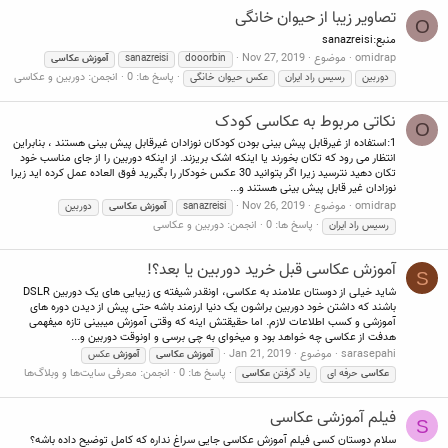
تصاویر زیبا از حیوان خانگی
O
منبع:sanazreisi
omidrap
موضوع
Nov 27, 2019
dooorbin
sanazreisi
آموزش
عکاسی
پاسخ ها: 0
انجمن:
دوربین و عکاسی
دوربین
رسیس راد ایران
عکس حیوان خانگی
نکاتی مربوط به عکاسی کودک
O
1:استفاده از غیرقابل پیش بینی بودن کودکان نوزادان غیرقابل پیش بینی هستند ، بنابراین
انتظار می رود که تکان بخورند یا اینکه اشک بریزند. از اینکه دوربین را از جای مناسب خود
تکان دهید نترسید زیرا اگر بتوانید 30 عکس خودکار را بگیرید فوق العاده عمل کرده اید زیرا
نوزادان غیر قابل پیش بینی هستند و...
omidrap
موضوع
Nov 26, 2019
sanazreisi
آموزش
عکاسی
دوربین
پاسخ ها: 0
انجمن:
دوربین و عکاسی
رسیس راد ایران
آموزش عکاسی قبل خرید دوربین یا بعد؟!
S
شاید خیلی از دوستان علامند به عکاسی، اونقدر شیفته ی زیبایی های یک دوربین DSLR
باشند که داشتن خود دوربین براشون یک دنیا ارزمند باشه حتی پیش از دیدن دوره های
آموزشی و کسب اطلاعات لازم. اما حقیقتش اینه که وقتی آموزش میبینی تازه میفهمی
هدفت از عکاسی چه خواهد بود و میخوای به چی برسی و اونوقت دوربین و...
sarasepahi
موضوع
Jan 21, 2019
آموزش
عکاسی
آموزش
عکس
پاسخ ها: 0
انجمن:
معرفی سایت‌ها و وبلاگ‌ها
عکاسی
حرفه ای
یاد گرفتن
عکاسی
فیلم آموزشی عکاسی
S
سلام دوستان کسی فیلم آموزش عکاسی جایی سراغ نداره که کامل توضیح داده باشه؟