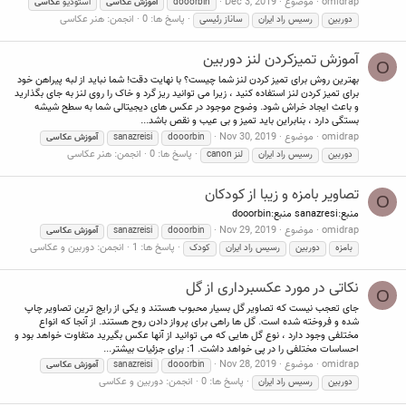
omidrap
موضوع
Dec 3, 2019
dooorbin
آموزش
عکاسی
استودیو
عکاسی
پاسخ ها: 0
انجمن:
هنر عکاسی
دوربین
رسیس راد ایران
ساناز رئیسی
آموزش تمیزکردن لنز دوربین
O
بهترین روش برای تمیز کردن لنز شما چیست؟ با نهایت دقت! شما نباید از لبه پیراهن خود
برای تمیز کردن لنز استفاده کنید ، زیرا می توانید ریز گرد و خاک را روی لنز به جای بگذارید
و باعث ایجاد خراش شود. وضوح موجود در عکس های دیجیتالی شما به سطح شیشه
بستگی دارد ، بنابراین باید تمیز و بی عیب و نقص باشد...
omidrap
موضوع
Nov 30, 2019
dooorbin
sanazreisi
آموزش
عکاسی
پاسخ ها: 0
انجمن:
هنر عکاسی
دوربین
رسیس راد ایران
لنز canon
تصاویر بامزه و زیبا از کودکان
O
منبع:sanazresi منبع:dooorbin
omidrap
موضوع
Nov 29, 2019
dooorbin
sanazreisi
آموزش
عکاسی
پاسخ ها: 1
انجمن:
دوربین و عکاسی
بامزه
دوربین
رسیس راد ایران
کودک
نکاتی در مورد عکسبرداری از گل
O
جای تعجب نیست که تصاویر گل بسیار محبوب هستند و یکی از رایج ترین تصاویر چاپ
شده و فروخته شده است. گل ها راهی برای پرواز دادن روح هستند. از آنجا که انواع
مختلفی وجود دارد ، نوع گل هایی که می توانید از آنها عکس بگیرید متفاوت خواهد بود و
احساسات مختلفی را در پی خواهد داشت. 1: برای جزئیات بیشتر...
omidrap
موضوع
Nov 28, 2019
dooorbin
sanazreisi
آموزش
عکاسی
پاسخ ها: 0
انجمن:
دوربین و عکاسی
دوربین
رسیس راد ایران