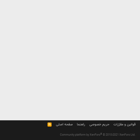
قوانین و مقرّرات
حریم خصوصی
راهنما
صفحه اصلی
R
S
S
®
Community platform by XenForo
© 2010-2021 XenForo Ltd.