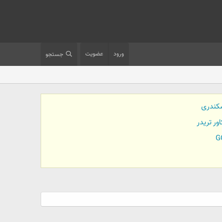
ورود
عضویت
جستجو
کندری