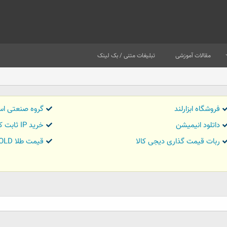
مقالات آموزشی
تبلیغات متنی / بک لینک
فروشگاه ابزارلند
گروه صنعتی اس
داتلود انیمیشن
خرید IP ثابت کاور تریدر
ربات قیمت گذاری دیجی کالا
قیمت طلا GOLD