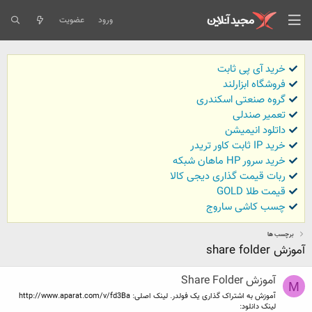
ورود
عضویت
خرید آی پی ثابت
فروشگاه ابزارلند
گروه صنعتی اسکندری
تعمیر صندلی
داتلود انیمیشن
خرید IP ثابت کاور تریدر
خرید سرور HP ماهان شبکه
ربات قیمت گذاری دیجی کالا
قیمت طلا GOLD
چسب کاشی ساروج
برچسب ها
آموزش share folder
آموزش Share Folder
M
آموزش به اشتراک گذاری یک فولدر. لینک اصلی: http://www.aparat.com/v/fd3Ba
لینک دانلود: