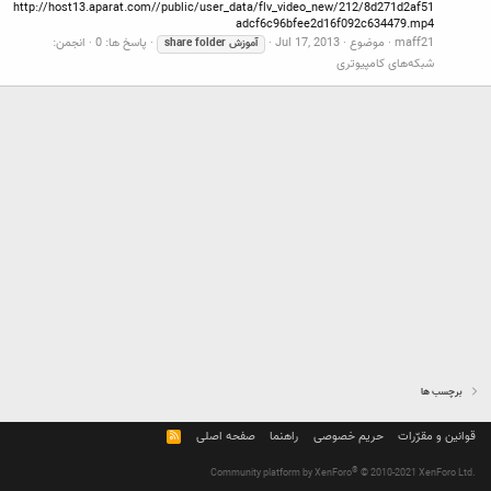
http://host13.aparat.com//public/user_data/flv_video_new/212/8d271d2af51
adcf6c96bfee2d16f092c634479.mp4
maff21
موضوع
Jul 17, 2013
پاسخ ها: 0
انجمن:
آموزش
folder
share
شبکه‌های کامپیوتری
برچسب ها
قوانین و مقرّرات
حریم خصوصی
راهنما
صفحه اصلی
R
S
S
®
Community platform by XenForo
© 2010-2021 XenForo Ltd.