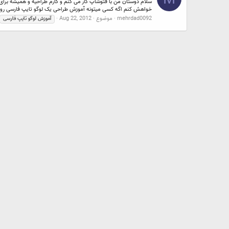
سلام دوستان من با فتوشاپ کار می کنم و کارم طراحیه و همیشه برای 
خواهش کنم اگه کسی میتونه آموزش طراحی یک لوگو تایپ فارسی رو بذ
mehrdad0092
موضوع
Aug 22, 2012
آموزش
لوگو
تایپ
فارسی