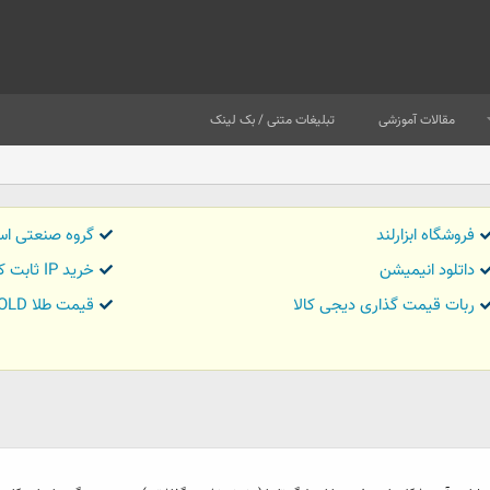
مقالات آموزشی
تبلیغات متنی / بک لینک
فروشگاه ابزارلند
گروه صنعتی اس
داتلود انیمیشن
خرید IP ثابت کاور تریدر
ربات قیمت گذاری دیجی کالا
قیمت طلا GOLD