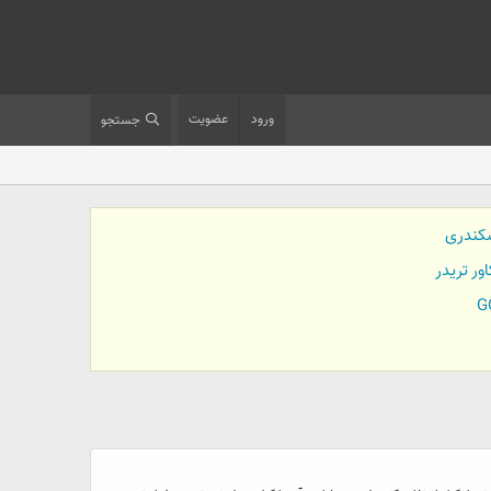
ورود
عضویت
جستجو
کندری