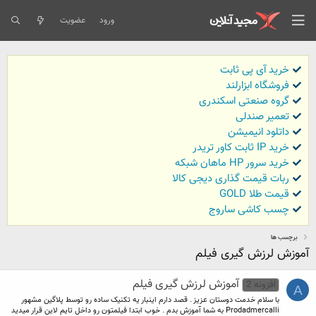
ورود
عضویت
خرید آی پی ثابت
فروشگاه ابزارلند
گروه صنعتی اسکندری
تعمیر صندلی
داتلود انیمیشن
خرید IP ثابت کاور تریدر
خرید سرور HP ماهان شبکه
ربات قیمت گذاری دیجی کالا
قیمت طلا GOLD
چسب کاشی ساروج
برچسب ها
آموزش لرزش گیری فیلم
آموزش لرزش گیری فیلم
افزونه 2
A
با سلام خدمت دوستان عزیز . قصد دارم اینبار یه تکنیک ساده رو توسط پلاگین مشهور
Prodadmercalli به شما آموزش بدم . خوب ابتدا فیلمتون رو داخل تایم لاین قرار میدید