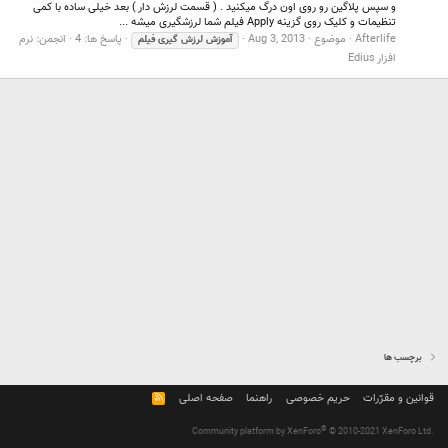
و سپس پلاگین رو روی اون درگ میکنید . ( قسمت لرزش دار ) بعد خیلی ساده با کمی
تنظیمات و کلیک روی گزینه Apply فیلم شما لرزشگیری میشه ...
Afterlife
موضوع
Aug 3, 2013
پاسخ ها: 4
انجمن:
نرم
آموزش
لرزش
گیری
فیلم
افزار Edius
برچسب ها
قوانین و مقرّرات
حریم خصوصی
راهنما
صفحه اصلی
R
S
S
®
Community platform by XenForo
© 2010-2021 XenForo Ltd.