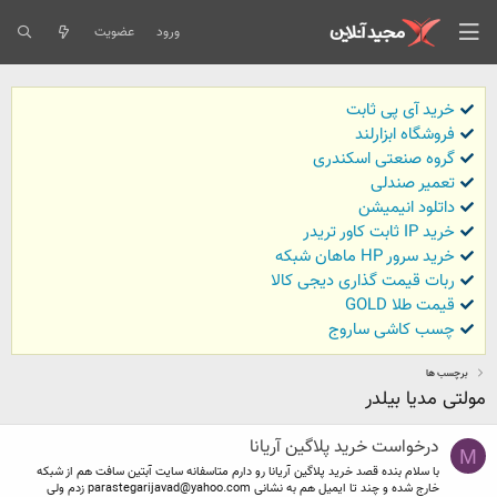
ورود
عضویت
خرید آی پی ثابت
فروشگاه ابزارلند
گروه صنعتی اسکندری
تعمیر صندلی
داتلود انیمیشن
خرید IP ثابت کاور تریدر
خرید سرور HP ماهان شبکه
ربات قیمت گذاری دیجی کالا
قیمت طلا GOLD
چسب کاشی ساروج
برچسب ها
مولتی مدیا بیلدر
درخواست خرید پلاگین آریانا
M
با سلام بنده قصد خرید پلاگین آریانا رو دارم متاسفانه سایت آبتین سافت هم از شبکه
خارج شده و چند تا ایمیل هم به نشانی
parastegarijavad@yahoo.com
زدم ولی