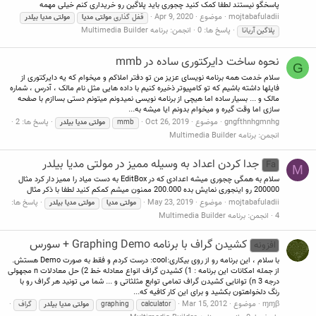
پاسخگو نیستند لطفا کمک کنید چجوری باید پلاگین رو خریداری کنم خیلی مهمه
mojtabafuladii
موضوع
Apr 9, 2020
قفل گذاری
مولتی
مدیا
مولتی
مدیا
بیلدر
پاسخ ها: 0
انجمن:
برنامه Multimedia Builder
پلاگین آریانا
نحوه ساخت دایرکتوری ساده در mmb
G
سلام خدمت همه برنامه نویسای عزیز من تو دفتر املاکم و میخوام که یه دایرکتوری از
فایلها داشته باشیم که تو کامپیوتر ذخیره کنیم با داده هایی مثل نام مالک ، آدرس ، شماره
مالک و ... بسیار ساده اما هیچی از برنامه نویسی نمیدونم میتونم دستی بساازم با صفحه
سازی اما وقت گیره و میخوام بدونم ایا میشه به...
gngfthnhgmnhg
موضوع
Oct 26, 2019
پاسخ ها: 2
mmb
مولتی
مدیا
بیلدر
انجمن:
برنامه Multimedia Builder
جدا کردن اعداد به وسیله ممیز در مولتی مدیا بیلدر
Fa
M
سلام به همگی چجوری میشه اعدادی که در EditBox به دست میاد را ممیز دار کرد مثال
200000 رو اینجوری نمایش بده 200.000 ممنون میشم کمکم کنید لطفا با ذکر مثال
mojtabafuladii
موضوع
May 23, 2019
پاسخ ها:
مولتی
مدیا
مولتی
مدیا
بیلدر
4
انجمن:
برنامه Multimedia Builder
کشیدن گراف با برنامه Graphing Demo + سورس
افزونه
با سلام ، این برنامه رو از روی بیکاری:cool: درست کردم و فقط به صورت Demo هستش.
از جمله امکانات این برنامه : 1) کشیدن گراف انواع معادله خط 2) حل معادلات n مجهولی
درجه n 3) توانایی کشیدن گراف تمامی توابع مثلثاتی و ... شما می تونید هر گراف رو با
رنگ دلخواهتون بکشید و برای این کار کافیه که...
ɱɱβ
موضوع
Mar 15, 2012
calculator
graphing
مولتی
مدیا
بیلدر
گراف