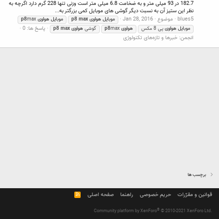
182.7 در 93 میلی متر و به ضخامت 6.8 میلی متر است وزنی تنها 228 گرم دارد اگرچه به
نظر این ستیز آن به نسبت دیگر گوشی های موبایل کمی بزرگتر به...
blues5
موضوع
Jan 28, 2016
موبایل
هواوی
max
p8
موبایل
هواوی
max
p8
پاسخ ها: 0
موبایل
هواوی
پی 8 مکس
هواوی
max
p8
گوشی
هواوی
max
p8
انجمن:
خبرها و تازه‌های تکنولوژی
برچسب ها
قوانین و مقرّرات
حریم خصوصی
راهنما
صفحه اصلی
R
S
S
®
Community platform by XenForo
© 2010-2021 XenForo Ltd.