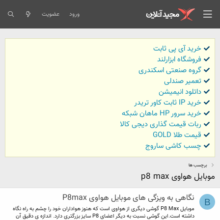
ورود
عضویت
خرید آی پی ثابت
فروشگاه ابزارلند
گروه صنعتی اسکندری
تعمیر صندلی
داتلود انیمیشن
خرید IP ثابت کاور تریدر
خرید سرور HP ماهان شبکه
ربات قیمت گذاری دیجی کالا
قیمت طلا GOLD
چسب کاشی ساروج
برچسب ها
موبایل هواوی p8 max
نگاهی به ویزگی های موبایل هواوی P8max
B
موبایل P8 Max گوشی دیگری از هواوی است که هنوز هواداران خود را چشم به راه نگاه
داشته است.این گوشی نسبت به دیگر اعضای P8 سایز بزرگتری دارد. اندازه ی دقیق آن