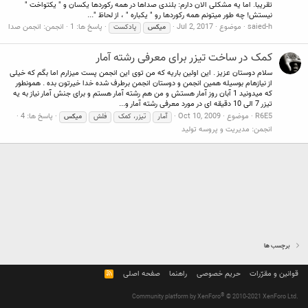
تقریبا. اما یه مشکلی الان دارم: بلندی صداها در همه رکوردها یکسان و " یکتواخت "
نیستش! چه طور میتونم همه رکوردها رو " یکباره " ، از لحاظ "...
saied-h
موضوع
Jul 2, 2017
پاسخ ها: 1
انجمن:
انجمن صدا
میکس
پادکست
کمک در ساخت تیزر برای معرفی رشته آمار
سلام دوستان عزیز . این اولین باریه که من توی این انجمن پست میزارم اما بگم که خیلی
از نیازهام بوسیله همین انجمن و دوستان انجمن برطرف شده خدا خیرتون بده . همونطور
که میدونید 1 آبان روز آمار هستش و من هم رشته آمار هستم و برای جنش آمار نیاز به یه
تیزر 7 الی 10 دقیقه ای در مورد معرفی رشته آمار و...
R6E5
موضوع
Oct 10, 2009
پاسخ ها: 4
آمار
تیزر، کمک
فلش
میکس
انجمن:
مدیریت و پروسه تولید
برچسب ها
قوانین و مقرّرات
حریم خصوصی
راهنما
صفحه اصلی
R
S
S
®
Community platform by XenForo
© 2010-2021 XenForo Ltd.