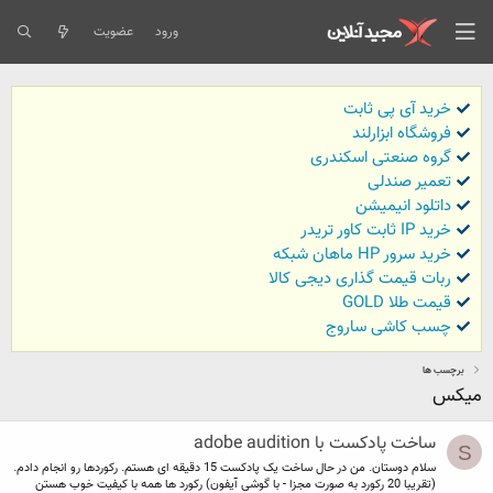
ورود
عضویت
خرید آی پی ثابت
فروشگاه ابزارلند
گروه صنعتی اسکندری
تعمیر صندلی
داتلود انیمیشن
خرید IP ثابت کاور تریدر
خرید سرور HP ماهان شبکه
ربات قیمت گذاری دیجی کالا
قیمت طلا GOLD
چسب کاشی ساروج
برچسب ها
میکس
ساخت پادکست با adobe audition
S
سلام دوستان. من در حال ساخت یک پادکست 15 دقیقه ای هستم. رکوردها رو انجام دادم.
(تقریبا 20 رکورد به صورت مجزا - با گوشی آیفون) رکورد ها همه با کیفیت خوب هستن