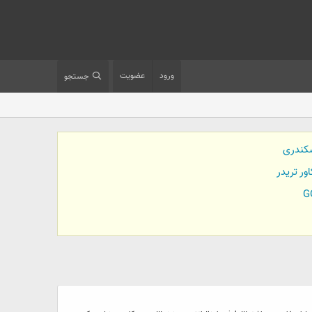
ورود
عضویت
جستجو
کندری