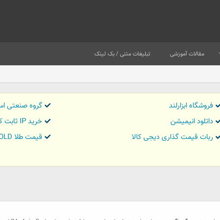
مقالات آموزشی
تبلیغات متنی / بک لینک
فروشگاه ابزارلند
گروه صنعتی اس
داتلود انیمیشن
خرید IP ثابت کاور تریدر
ربات قیمت گذاری دیجی کالا
قیمت طلا GOLD