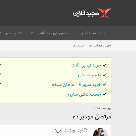
سایت مجیدآنلاین
انجمن‌های مجیدآنلاین
تازه چه خبر
آخرین فعالیت ها
ثبت نام
خرید آی پی ثابت
تعمیر صندلی
خرید سرور HP ماهان شبکه
چسب کاشی ساروج
برچسب ها
مرتضی مهدیزاده
.::کارت ویزیت من::.