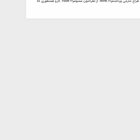
یه کارت ویزیت برای خودم طراحی کردم. می خواستم نظرتون رو در موردش بدونم. و بگید اگه رو چی چاپ بشه بهتر خودشو نشون میده! البته ایده و اسمش (blackpixel) از یه طراح خارجی ورداشتم!!!:wink: از نظراتتون ممنونم!!!:rose: کارو همنطوری که