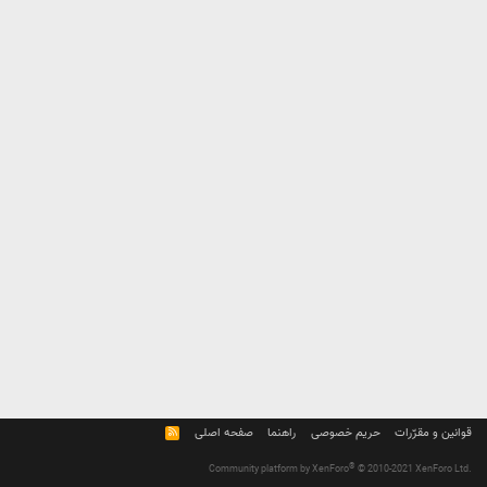
قوانین و مقرّرات
حریم خصوصی
راهنما
صفحه اصلی
R
S
S
®
Community platform by XenForo
© 2010-2021 XenForo Ltd.