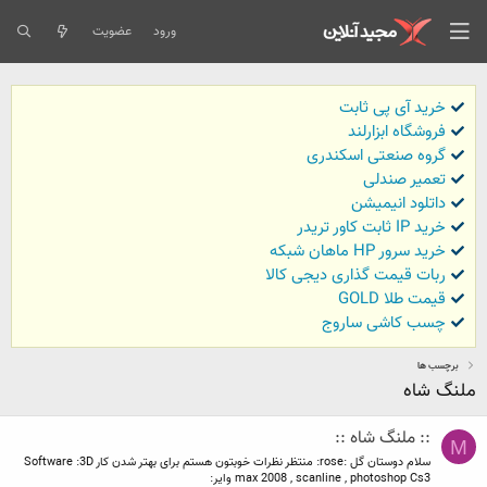
ورود
عضویت
خرید آی پی ثابت
فروشگاه ابزارلند
گروه صنعتی اسکندری
تعمیر صندلی
داتلود انیمیشن
خرید IP ثابت کاور تریدر
خرید سرور HP ماهان شبکه
ربات قیمت گذاری دیجی کالا
قیمت طلا GOLD
چسب کاشی ساروج
برچسب ها
ملنگ شاه
:: ملنگ شاه ::
M
سلام دوستان گل :rose: منتظر نظرات خوبتون هستم برای بهتر شدن کار Software :3D
max 2008 , scanline , photoshop Cs3 وایر: