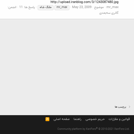
http://upload.iranblog.com/3/1243087480.jpg
mr_max
موضوع
May 23, 2009
پاسخ ها: 11
انجمن:
mr_max
ملنگ
شاه
گالری سه‌بعدی
برچسب ها
قوانین و مقرّرات
حریم خصوصی
راهنما
صفحه اصلی
R
S
S
®
Community platform by XenForo
© 2010-2021 XenForo Ltd.