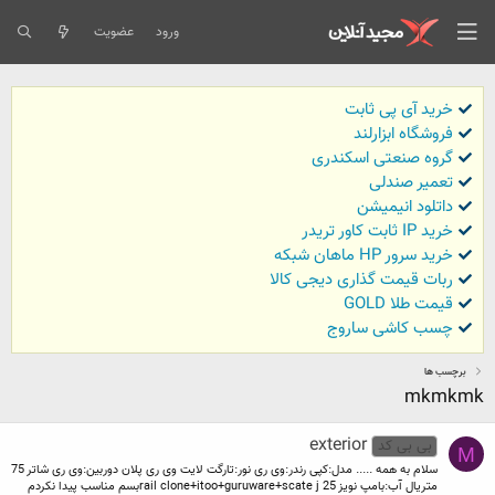
ورود
عضویت
خرید آی پی ثابت
فروشگاه ابزارلند
گروه صنعتی اسکندری
تعمیر صندلی
داتلود انیمیشن
خرید IP ثابت کاور تریدر
خرید سرور HP ماهان شبکه
ربات قیمت گذاری دیجی کالا
قیمت طلا GOLD
چسب کاشی ساروج
برچسب ها
mkmkmk
exterior
بی بی کد
M
سلام به همه ..... مدل:کپی رندر:وی ری نور:تارگت لایت وی ری پلان دوربین:وی ری شاتر 75
متریال آب:بامپ نویز 25 rail clone+itoo+guruware+scate jبسم مناسب پیدا نکردم