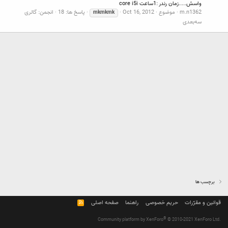
واسش.....زمان رندر :1ساعت core i5i
m.n1362
موضوع
Oct 16, 2012
پاسخ ها: 18
انجمن:
گالری
mkmkmk
سه‌بعدی
برچسب ها
قوانین و مقرّرات
حریم خصوصی
راهنما
صفحه اصلی
R
S
S
®
Community platform by XenForo
© 2010-2021 XenForo Ltd.