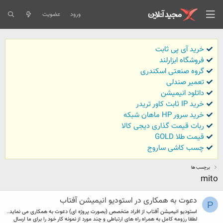
ورود
عضویت
خرید آی پی ثابت
فروشگاه ابزارلند
گروه صنعتی اسکندری
تعمیر صندلی
داتلود انیمیشن
خرید IP ثابت کاور تریدر
خرید سرور HP ماهان شبکه
ربات قیمت گذاری دیجی کالا
قیمت طلا GOLD
چسب کاشی ساروج
برچسب ها
mito
دعوت به همکاری در استودیو انیمیشن آفتاب
P
استودیو انیمیشن آفتاب از افراد متخصص (بصورت پروژه ای) دعوت به همکاری می نماید..
لطفا رزومه کامل به همراه راه های ارتباطی و چند مورد از نمونه کار خود را برای ما ارسال