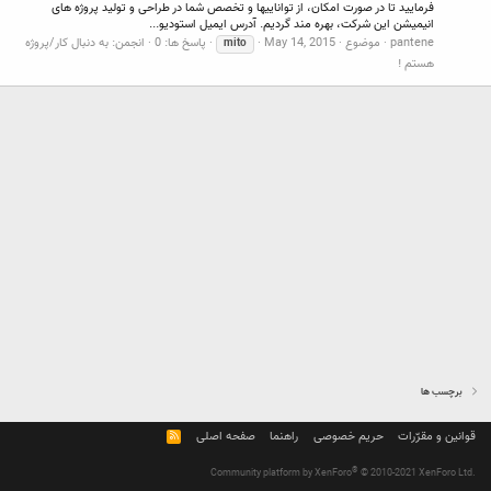
فرمایید تا در صورت امکان، از تواناییها و تخصص شما در طراحی و تولید پروژه های
انیمیشن این شرکت، بهره مند گردیم. آدرس ایمیل استودیو...
pantene
موضوع
May 14, 2015
پاسخ ها: 0
انجمن:
به دنبال کار/پروژه
mito
هستم !
برچسب ها
قوانین و مقرّرات
حریم خصوصی
راهنما
صفحه اصلی
R
S
S
®
Community platform by XenForo
© 2010-2021 XenForo Ltd.