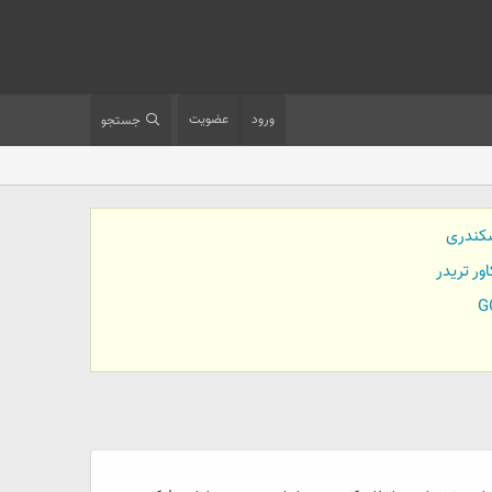
ورود
عضویت
جستجو
کندری