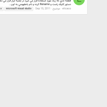
دستور كليك راست و Rename كرده و نام بامفهومي به اون...
elicaco
موضوع
Sep 15, 2011
ox
microsoft
visual
studio