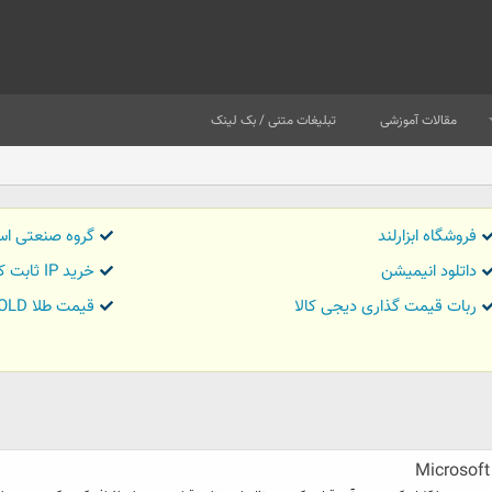
مقالات آموزشی
تبلیغات متنی / بک لینک
فروشگاه ابزارلند
گروه صنعتی اس
داتلود انیمیشن
خرید IP ثابت کاور تریدر
ربات قیمت گذاری دیجی کالا
قیمت طلا GOLD