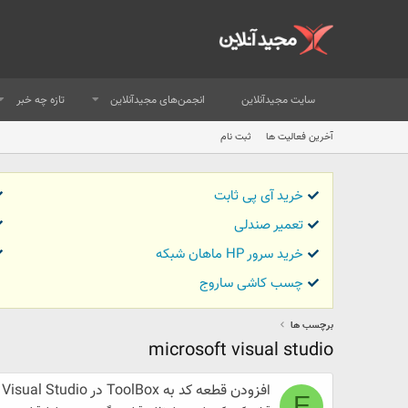
سایت مجیدآنلاین
انجمن‌های مجیدآنلاین
تازه چه خبر
آخرین فعالیت ها
ثبت نام
خرید آی پی ثابت
تعمیر صندلی
خرید سرور HP ماهان شبکه
چسب کاشی ساروج
برچسب ها
microsoft visual studio
افزودن قطعه كد به ToolBox در Microsoft Visual Studio
E