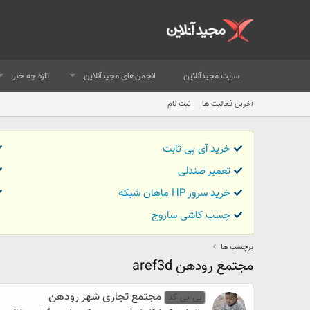
سایت مجیدآنلاین
انجمن‌های مجیدآنلاین
تازه چه خبر
آخرین فعالیت ها
ثبت نام
خرید آی پی ثابت
تعمیر صندلی
خرید سرور HP ماهان شبکه
چسب کاشی ساروج
برچسب ها
مجتمع رودهن aref3d
مجتمع تجاری شهر رودهن
بی بی کد