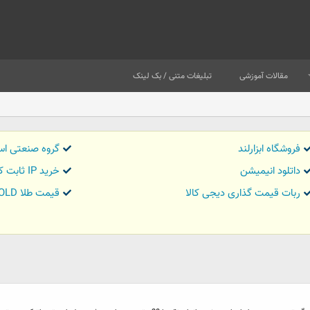
مقالات آموزشی
تبلیغات متنی / بک لینک
فروشگاه ابزارلند
گروه صنعتی اس
داتلود انیمیشن
خرید IP ثابت کاور تریدر
ربات قیمت گذاری دیجی کالا
قیمت طلا GOLD