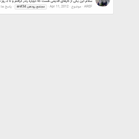
سلام.این یکی از کارهای قدیمی هست که دوباره رندر گرفتم و تا 2 روز دیگه توی رودهن محل اجرای پروژه به اندازه تقریبا 20 متر مربع چاپ میشه. مدلسازی توی اتوکد بوده.توی مکس هم مدلسازی خیابون و جزئیات انجام شد max 2012 vray ps
AREF
موضوع
Apr 11, 2012
پاسخ ها: 14
مجتمع
رودهن
aref3d