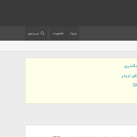
ورود
عضویت
جستجو
کندری