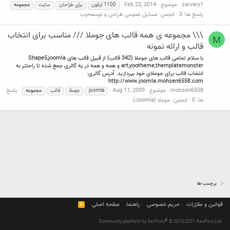
sarvary1
موضوع
Feb 22, 2014
1100 ایکون
برای طراحان
سایت
مجموعه
پاسخ ها: 3
انجمن:
مسایل عمومی طراحی و توسعه‌وب
\\\ مجموعه ی همه قالب های جوملا /// مناسب برای انتخاب
M
قالب و ارائه نمونه
با سلام تمامی قالب های جوملا (342 قالب) از قبیل قالب های Shape5,joomla
art,yootheme,themplatemonster و همه و همه در یه گالری جمع شده تا راحتتر به
انتخاب قالب برای جوملای خود بپردازید. آدرس گالری:
http://www.joomla.mohsen6558.com
mohsen6558
موضوع
Aug 11, 2009
پاسخ
joomla
جوملا
قالب
مجموعه
ها: 0
انجمن:
جوملا (Joomla)
برچسب ها
قوانین و مقرّرات
حریم خصوصی
راهنما
صفحه اصلی
R
S
S
®
Community platform by XenForo
© 2010-2021 XenForo Ltd.