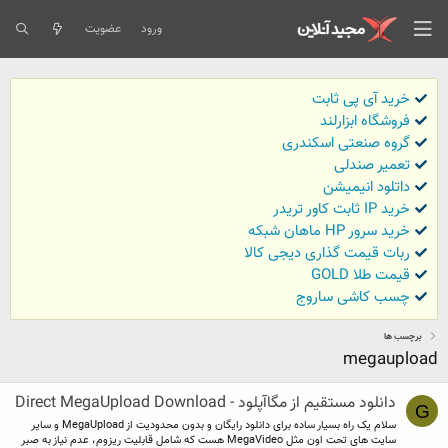
ورود
عضویت
خرید آی پی ثابت
فروشگاه ابزارلند
گروه صنعتی اسکندری
تعمیر صندلی
داتلود انیمیشن
خرید IP ثابت کاور تریدر
خرید سرور HP ماهان شبکه
ربات قیمت گذاری دیجی کالا
قیمت طلا GOLD
چسب کاشی ساروج
برچسب ها
megaupload
دانلود مستقیم از مگاآپلود - Direct MegaUpload Download
G
سلام یک راه بسیار ساده برای دانلود رایگان و بدون محدودیت از MegaUpload و سایر
سایت های تحت اون مثل MegaVideo هست که شامل قابلیت ریزوم، عدم نیاز به صبر