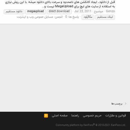
قبل از دانلود، ایجاد کانکشن های نامحدود و سرعت بالای دانلود میشه. با این روش نیازی
به استفاده از سایت های لیچ برای MegaUpload نیست و...
Genzo
موضوع
Jul 23, 2011
direct download
megaupload
دانلود مستقیم
پاسخ ها: 0
انجمن:
مسایل عمومی وب و اینترنت
لینک مستقیم
مگاآپلود
برچسب ها
قوانین و مقرّرات
حریم خصوصی
راهنما
صفحه اصلی
R
S
S
®
Community platform by XenForo
© 2010-2021 XenForo Ltd.