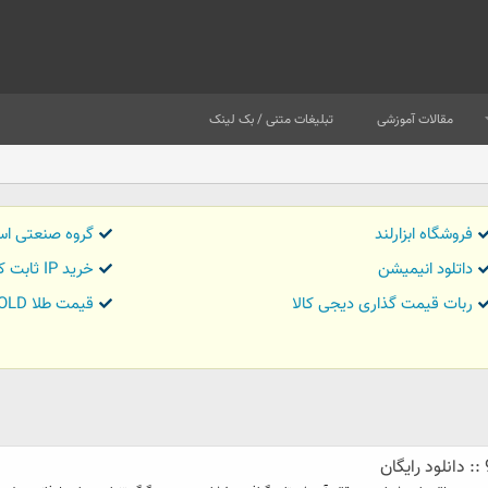
مقالات آموزشی
تبلیغات متنی / بک لینک
فروشگاه ابزارلند
گروه صنعتی اس
داتلود انیمیشن
خرید IP ثابت کاور تریدر
ربات قیمت گذاری دیجی کالا
قیمت طلا GOLD