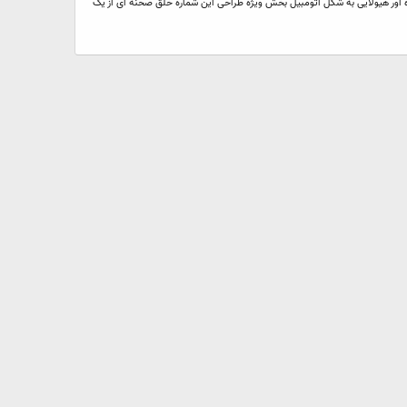
ای طوفانی و دلهره آور هیولایی به شکل اتومبیل بخش ویژه طراحی این شماره خلق صحنه ای از یک