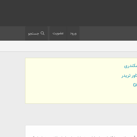
ورود
عضویت
جستجو
کندری