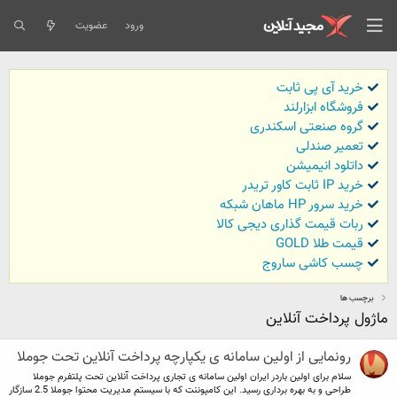
ورود
عضویت
خرید آی پی ثابت
فروشگاه ابزارلند
گروه صنعتی اسکندری
تعمیر صندلی
داتلود انیمیشن
خرید IP ثابت کاور تریدر
خرید سرور HP ماهان شبکه
ربات قیمت گذاری دیجی کالا
قیمت طلا GOLD
چسب کاشی ساروج
برچسب ها
ماژول پرداخت آنلاین
رونمایی از اولین سامانه ی یکپارچه پرداخت آنلاین تحت جوملا
سلام برای اولین باردر ایران اولین سامانه ی تجاری پرداخت آنلاین تحت پلتفرم جوملا
طراحی و به بهره برداری رسید. این کامپوننت که با سیستم مدیریت محتوا جوملا 2.5 سازگار