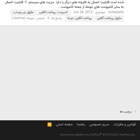
شده است قابلیت اتصال به افزونه های دیگر را دارد. مزیت های سیستم: 1- قابلیت اتصال
به سایر کامپوننت های جوملا از جمله کامپوننت...
miladsafa
موضوع
Jun 28, 2012
كامپوننت
پرداخت
آنلاین
ماژول
ویرچومارت
پاسخ ها: 6
انجمن:
جوملا (Joomla)
ماژول
پرداخت
آنلاین
پرداخت
آنلاین
جوملا
برچسب ها
قوانین و مقرّرات
حریم خصوصی
راهنما
صفحه اصلی
R
S
S
®
Community platform by XenForo
© 2010-2021 XenForo Ltd.