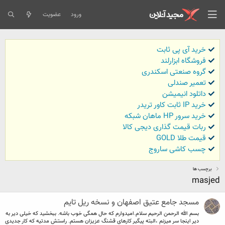
ورود
عضویت
خرید آی پی ثابت
فروشگاه ابزارلند
گروه صنعتی اسکندری
تعمیر صندلی
داتلود انیمیشن
خرید IP ثابت کاور تریدر
خرید سرور HP ماهان شبکه
ربات قیمت گذاری دیجی کالا
قیمت طلا GOLD
چسب کاشی ساروج
برچسب ها
masjed
مسجد جامع عتیق اصفهان و نسخه ریل تایم
بسم الله الرحمن الرحیم سلام.امیدوارم که حال همگی خوب باشه. ببخشید که خیلی دیر به
دیر اینجا سر میزنم ،البته پیگیر کارهای قشنگ عزیزان هستم. راستش مدتیه که کار جدیدی