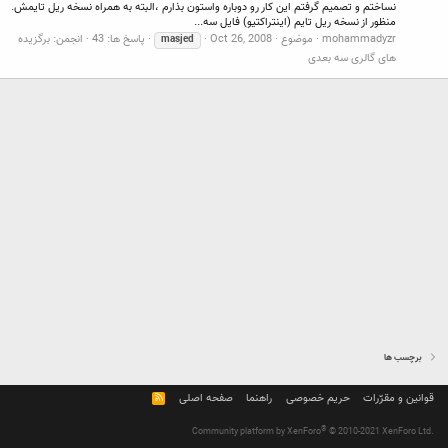
نساختم و تصمیم گرفتم این کار رو دوباره واستون بذارم ،البته به همراه نسخه ریل تایمش.
منظور از نسخه ریل تایم (اینتراکتیو) فایل سه...
mohammadyzr
موضوع
Oct 26, 2008
پاسخ ها: 43
انجمن:
برگزیده
masjed
های گالری سه بعدی
برچسب ها
قوانین و مقرّرات
حریم خصوصی
راهنما
صفحه اصلی
R
S
S
®
Community platform by XenForo
© 2010-2021 XenForo Ltd.