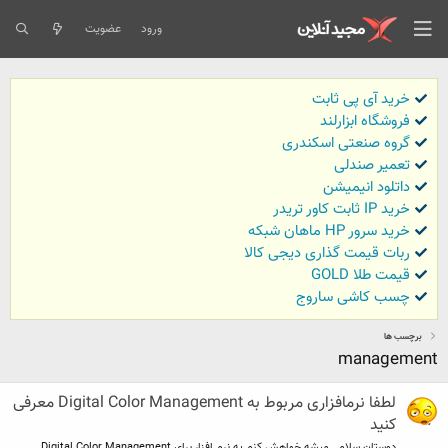
ورود
عضویت
خرید آی پی ثابت
فروشگاه ابزارلند
گروه صنعتی اسکندری
تعمیر صندلی
داتلود انیمیشن
خرید IP ثابت کاور تریدر
خرید سرور HP ماهان شبکه
ربات قیمت گذاری دیجی کالا
قیمت طلا GOLD
چسب کاشی ساروج
برچسب ها
management
لطفا نرمافزاری مربوط به Digital Color Management معرفی
کنید
دوستان سلام . میشه خواهش کنم یه نرم افزار برای Digital Color Management