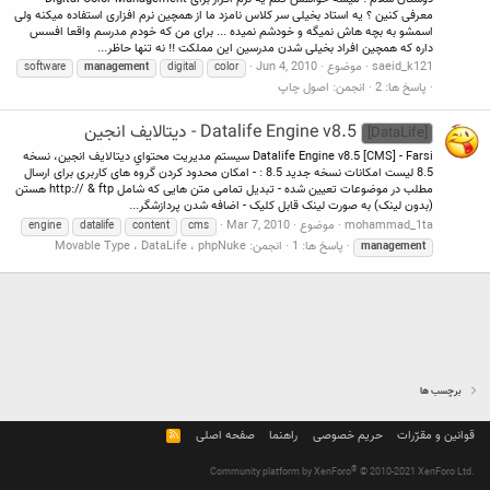
معرفی کنین ؟ یه استاد بخیلی سر کلاس نامزد ما از همچین نرم افزاری استفاده میکنه ولی
اسمشو به بچه هاش نمیگه و خودشم نمیده ... برای من که خودم مدرسم واقعا افسس
داره که همچین افراد بخیلی شدن مدرسین این مملکت !! نه تنها حاظر...
saeid_k121
موضوع
Jun 4, 2010
software
management
digital
color
پاسخ ها: 2
انجمن:
اصول چاپ
Datalife Engine v8.5 - دیتالایف انجین
[DataLife]
Datalife Engine v8.5 [CMS] - Farsi سيستم مديريت محتواي ديتالايف انجين، نسخه
8.5 ليست امکانات نسخه جديد 8.5 : - امکان محدود کردن گروه های کاربری برای ارسال
مطلب در موضوعات تعیین شده - تبدیل تمامی متن هایی که شامل http:// & ftp هستن
(بدون لینک) به صورت لینک قابل کلیک - اضافه شدن پردازشگر...
mohammad_1ta
موضوع
Mar 7, 2010
engine
datalife
content
cms
پاسخ ها: 1
انجمن:
Movable Type ، DataLife ، phpNuke
management
برچسب ها
قوانین و مقرّرات
حریم خصوصی
راهنما
صفحه اصلی
R
S
S
®
Community platform by XenForo
© 2010-2021 XenForo Ltd.