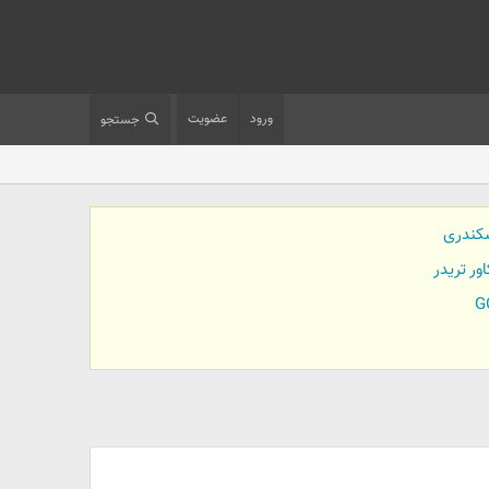
ورود
عضویت
جستجو
کندری