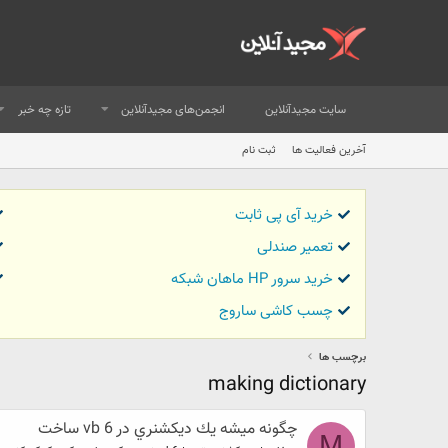
سایت مجیدآنلاین
انجمن‌های مجیدآنلاین
تازه چه خبر
آخرین فعالیت ها
ثبت نام
خرید آی پی ثابت
تعمیر صندلی
خرید سرور HP ماهان شبکه
چسب کاشی ساروج
برچسب ها
making dictionary
چگونه ميشه يك ديكشنري در vb 6 ساخت
M