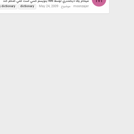
ميخام يك ديكشنري توسط vb6 بنويسم كسي است كمي كمكم كند
moonzajer
موضوع
May 24, 2009
g
dictionary
dictionary