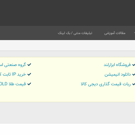
مقالات آموزشی
تبلیغات متنی / بک لینک
فروشگاه ابزارلند
گروه صنعتی اس
داتلود انیمیشن
خرید IP ثابت کاور تریدر
ربات قیمت گذاری دیجی کالا
قیمت طلا GOLD