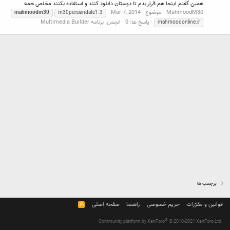
همین گفتم اینجا هم قرار بدم تا دوستان دانلود کنند و استفاده بکنند مخلص همه
MahmoodM30
موضوع
Mar 7, 2014
mahmoodm30
m30persiandate1.3
پاسخ ها: 0
انجمن:
برنامه Multimedia Builder
mahmoodonline.ir
برچسب ها
قوانین و مقرّرات
حریم خصوصی
راهنما
صفحه اصلی
R
S
S
®
Community platform by XenForo
© 2010-2021 XenForo Ltd.