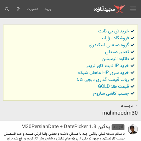
ورود
عضویت
خرید آی پی ثابت
فروشگاه ابزارلند
گروه صنعتی اسکندری
تعمیر صندلی
داتلود انیمیشن
خرید IP ثابت کاور تریدر
خرید سرور HP ماهان شبکه
ربات قیمت گذاری دیجی کالا
قیمت طلا GOLD
چسب کاشی ساروج
برچسب ها
mahmoodm30
پلاگين M30PersianDate + DatePicker 1.3
افزونه
با سلام نسخه قبلی پلاگین چند تا مشکل داشت و بعضی وقتا کرش میشد و چند قسمتش
درست کار نمیکرد و چون تو یکی از پروژه هام نیازش داشتم روش کار کردم و رفع شد برای