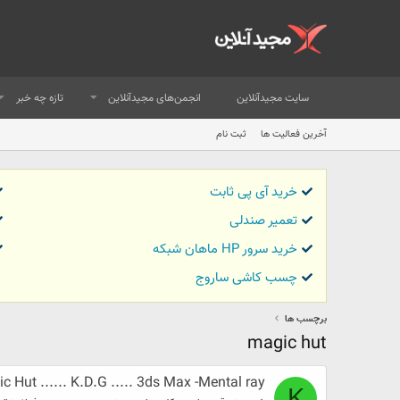
سایت مجیدآنلاین
انجمن‌های مجیدآنلاین
تازه چه خبر
آخرین فعالیت ها
ثبت نام
خرید آی پی ثابت
تعمیر صندلی
خرید سرور HP ماهان شبکه
چسب کاشی ساروج
برچسب ها
magic hut
c Hut ...... K.D.G ..... 3ds Max -Mental ray
K