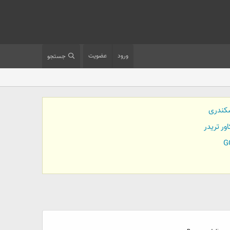
ورود
عضویت
جستجو
کندری