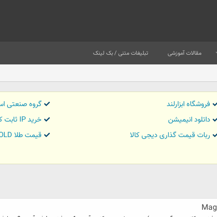
مقالات آموزشی
تبلیغات متنی / بک لینک
فروشگاه ابزارلند
گروه صنعتی اس
داتلود انیمیشن
خرید IP ثابت کاور تریدر
ربات قیمت گذاری دیجی کالا
قیمت طلا GOLD
Magi