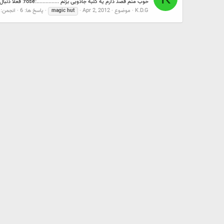
خوب منم قصد دارم یه کلبه جادویی بزنم ...............:rose: فعلا دنبال رفرنس و کانسپت میگردم .......:) به زودری شروع می کنم... آپدیت 1 .... رفرنس:wink: آپدیت 2 .... Base modeling:paint:
K.D.G
موضوع
Apr 2, 2012
پاسخ ها: 6
انجمن:
magic
hut