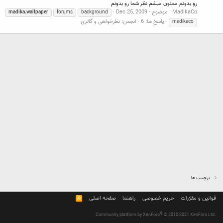
رو بدونم ممنون میشم نظر شما رو بدونم
MadikaCo
موضوع
Dec 25, 2009
madika.wallpaper
forums
background
پاسخ ها: 6
انجمن:
نظرخواهی و گالری
madikaco
برچسب ها
قوانین و مقرّرات
حریم خصوصی
راهنما
صفحه اصلی
R
S
S
®
Community platform by XenForo
© 2010-2021 XenForo Ltd.