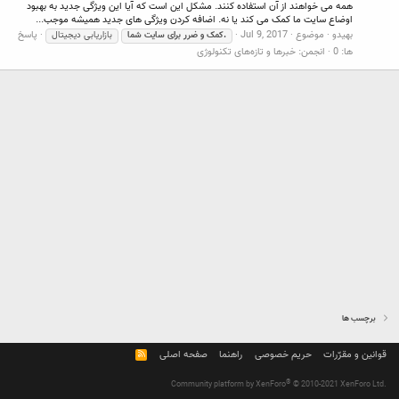
همه می خواهند از آن استفاده کنند. مشکل این است که آیا این ویژگی جدید به بهبود
اوضاع سایت ما کمک می کند یا نه. اضافه کردن ویژگی های جدید همیشه موجب...
بهیدو
موضوع
Jul 9, 2017
پاسخ
.کمک
و
ضرر
برای
سایت
شما
بازاریابی دیجیتال
ها: 0
انجمن:
خبرها و تازه‌های تکنولوژی
برچسب ها
قوانین و مقرّرات
حریم خصوصی
راهنما
صفحه اصلی
R
S
S
®
Community platform by XenForo
© 2010-2021 XenForo Ltd.