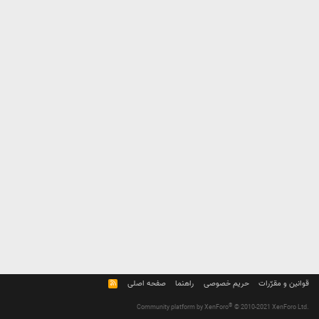
قوانین و مقرّرات
حریم خصوصی
راهنما
صفحه اصلی
R
S
S
®
Community platform by XenForo
© 2010-2021 XenForo Ltd.