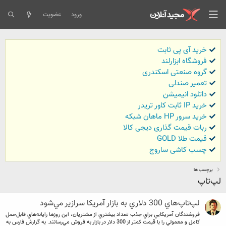
ورود
عضویت
خرید آی پی ثابت
فروشگاه ابزارلند
گروه صنعتی اسکندری
تعمیر صندلی
داتلود انیمیشن
خرید IP ثابت کاور تریدر
خرید سرور HP ماهان شبکه
ربات قیمت گذاری دیجی کالا
قیمت طلا GOLD
چسب کاشی ساروج
برچسب ها
لپ‌تاپ
لپ‌تاپ‌هاي 300 دلاري به بازار آمريكا سرازير مي‌شود
فروشندگان آمريكايي براي جذب تعداد بيشتري از مشتريان، اين روزها رايانه‌هاي قابل‌حمل
كامل و معمولي را با قيمت كمتر از 300 دلار در بازار به فروش مي‌رسانند. به گزارش فارس به