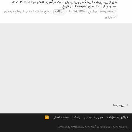
نقل از پي‌سي‌ورلد، فروشگاه زنجيره‌اي وال- مارت در آمريكا اعلام كرده است كه تعداد
محدودي از لپ‌تاپ‌هاي Compaq را از تاريخ...
maysam.m
موضوع
Jul 24, 2009
پاسخ ها: 0
انجمن:
خبرها و تازه‌های
لپ‌تاپ
تکنولوژی
برچسب ها
قوانین و مقرّرات
حریم خصوصی
راهنما
صفحه اصلی
R
S
S
®
Community platform by XenForo
© 2010-2021 XenForo Ltd.