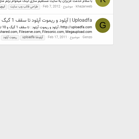
با سلام خدمت عزیزان یه سایت مستقیم سازی لینک میخوام بزنم مثل irleech.com که قابیلت فروش اکانت هم داشته باشه. عزیزانی که میتونن این کار رو انجام بدن قیمت بدن . مم
khazarweb
موضوع
Feb 7, 2012
طراحی قالب وب سایت
لیچر
Uploadfa | آپلود و ریموت آپلود تا سقف 1 گیگ + 100 گیگ فضا + لیچر
G
shared.com, Fileserve.com, Filesonic.com, Megaupload.com...
Genzo
موضوع
Feb 17, 2011
آپلودفا uploadfa
ریموت آپلود