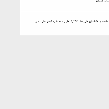
http://uploadfa.com/ آپلود و ریموت آپلود : تا سقف 1 گیگ و 10 لینک یا فایل در هر تب مدت ماندگاری فایل ها : 30 روز مدت زمان فعال بودن لینک دانلود در دانلود منیجر : نامحدود فضا برای فایل ها : 98 گیگ قابلیت مستقیم کردن سایت های :