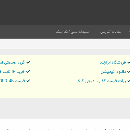
مقالات آموزشی
تبلیغات متنی / بک لینک
فروشگاه ابزارلند
گروه صنعتی اس
داتلود انیمیشن
خرید IP ثابت کاور تریدر
ربات قیمت گذاری دیجی کالا
قیمت طلا GOLD