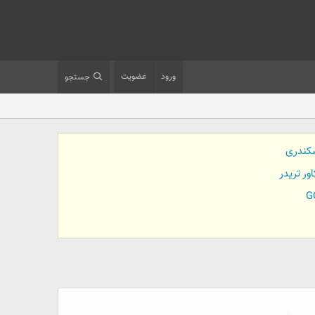
ورود
عضویت
جستجو
کندری