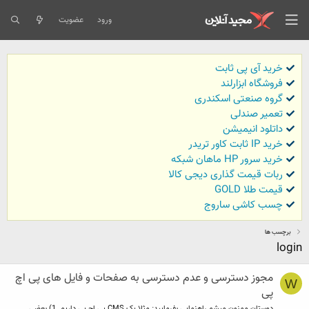
ورود
عضویت
خرید آی پی ثابت
فروشگاه ابزارلند
گروه صنعتی اسکندری
تعمیر صندلی
داتلود انیمیشن
خرید IP ثابت کاور تریدر
خرید سرور HP ماهان شبکه
ربات قیمت گذاری دیجی کالا
قیمت طلا GOLD
چسب کاشی ساروج
برچسب ها
login
مجوز دسترسی و عدم دسترسی به صفحات و فایل های پی اچ
W
پی
دوستان ممنون میشم راهنمایی بفرمایید: مثلا یک CMS پی اچ پی داریم. 1) بعضی