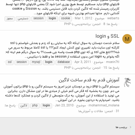
فایلهای php نباید مستقیم توسط هیچ یوزری اجرا شود 2) بعضی فایلهای php تنها توسط
کاربران رجیستر شده که لاگین کردن باید قابل دسترسی باشد. به Sission و cookie
آشنایی دارم. منتها نمیدانم بهترین شیوه برای اینکه فایلهای مورد...
webarts
موضوع
Mar 1, 2012
cookie
login
session
دسترسی
مجوز
پاسخ ها: 8
انجمن:
برنامه‌نویسی با PHP
SSL و login
M
سلام خدمت دوستان یه سوال اینکه اگه یه سایتی رو کد زدم و بعدش خواستم با ssl
کارکنه اون سایت،باید تغییری توی کدش ایجاد کنم؟؟؟ یا ssl کاملا مربوط به سرور می
شه؟؟؟تابع های ssl ی که توی php هست واسه چی هست؟؟ یه سوال دیگم هم اینه که:
اگه بخوام یه login امن بدون استفاده از session ها و فقط با دیتابیس...
moein7tl
موضوع
Apr 3, 2011
ssl
session
mysql
login
database
پاسخ ها: 15
انجمن:
برنامه‌نویسی با PHP
آموزش قدم به قدم ساخت لاگین
سیستم لاگین با php درود بر دوستان عزیز امروز یه سیستم لاگین رو با php براتون آموزش
می دم. چون یه بخشیه که فکر می کنم خیلی از مبتدی ها در اون مشکل دارن. بنابراین
می تونید با استفاده از این آموزش، یه درک متوسطی از لاگین کردن و عملکرد کدها داشته
باشید. امیدوارم به دردتون بخوره. در این آموزش...
mohammad_molana
موضوع
Jan 23, 2010
پاسخ ها:
login
php
لاگین
31
انجمن:
مقالات و آموزش‌ها
برچسب ها