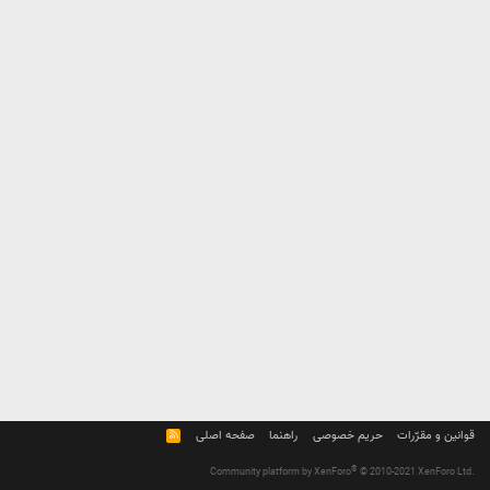
قوانین و مقرّرات
حریم خصوصی
راهنما
صفحه اصلی
R
S
S
®
Community platform by XenForo
© 2010-2021 XenForo Ltd.