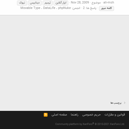
ali-msh
موضوع
Nov 28, 2009
ابزار آنلاین
ترمیم
دیتابیس
نیوک
پاسخ ها: 2
انجمن:
Movable Type ، DataLife ، phpNuke
کلمه
عبور
برچسب ها
قوانین و مقرّرات
حریم خصوصی
راهنما
صفحه اصلی
R
S
S
®
Community platform by XenForo
© 2010-2021 XenForo Ltd.