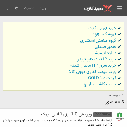
ورود
عضویت
خرید آی پی ثابت
فروشگاه ابزارلند
گروه صنعتی اسکندری
تعمیر صندلی
داتلود انیمیشن
خرید IP ثابت کاور تریدر
خرید سرور HP ماهان شبکه
ربات قیمت گذاری دیجی کالا
قیمت طلا GOLD
چسب کاشی ساروج
برچسب ها
کلمه عبور
ویرایش 1.0 ابزار آنلاین نیوک
[phpNuke]
اینجا چقدر خاک خورده . قبلتر ها شلوغ تر بود گفتم یه پست بدم شاید تکون خورد ویرایش
1.0 ابزار آنلاین نیوک