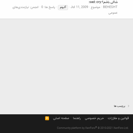
شاکی باشم؟:sad::cry:
BEHESHT
موضوع
Jul 11, 2009
پاسخ ها: 0
انجمن:
نیازمندی‌های
آلبوم
عمومی
برچسب ها
قوانین و مقرّرات
حریم خصوصی
راهنما
صفحه اصلی
R
S
S
®
Community platform by XenForo
© 2010-2021 XenForo Ltd.