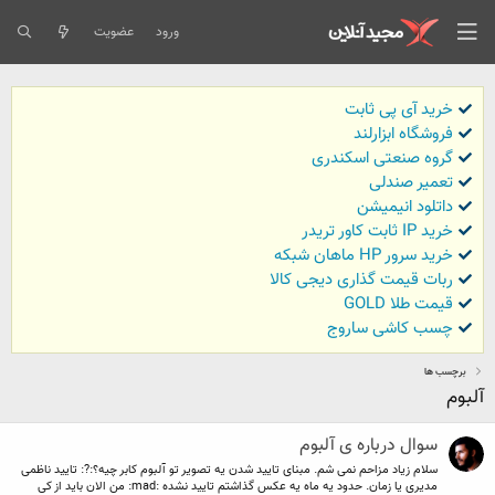
ورود
عضویت
خرید آی پی ثابت
فروشگاه ابزارلند
گروه صنعتی اسکندری
تعمیر صندلی
داتلود انیمیشن
خرید IP ثابت کاور تریدر
خرید سرور HP ماهان شبکه
ربات قیمت گذاری دیجی کالا
قیمت طلا GOLD
چسب کاشی ساروج
برچسب ها
آلبوم
سوال درباره ی آلبوم
سلام زیاد مزاحم نمی شم. مبنای تایید شدن یه تصویر تو آلبوم کابر چیه؟:?: تایید ناظمی
مدیری یا زمان. حدود یه ماه یه عکس گذاشتم تایید نشده :mad: من الان باید از کی