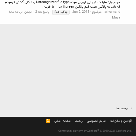
خوام وارد مایا کنمش این ارور رو میده Unrecognized file type بعد کلی گشتن فهمیدم
که باید یه پلاگین نصب کنم پلاگین fbx !!:green: اما خوب...
ariyumand
موضوع
Jun 2, 2013
پاسخ ها: 2
انجمن:
برنامه مایا
پلاگین
fbx
Maya
برچسب ها
قوانین و مقرّرات
حریم خصوصی
راهنما
صفحه اصلی
R
S
S
®
Community platform by XenForo
© 2010-2021 XenForo Ltd.