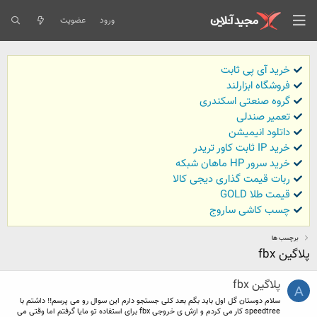
ورود
عضویت
خرید آی پی ثابت
فروشگاه ابزارلند
گروه صنعتی اسکندری
تعمیر صندلی
داتلود انیمیشن
خرید IP ثابت کاور تریدر
خرید سرور HP ماهان شبکه
ربات قیمت گذاری دیجی کالا
قیمت طلا GOLD
چسب کاشی ساروج
برچسب ها
پلاگین fbx
پلاگین fbx
A
سلام دوستان گل اول باید بگم بعد کلی جستجو دارم این سوال رو می پرسم!! داشتم با
speedtree کار می کردم و ازش ی خروجی fbx برای استفاده تو مایا گرفتم اما وقتی می