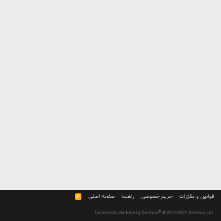
قوانین و مقرّرات
حریم خصوصی
راهنما
صفحه اصلی
R
S
S
®
Community platform by XenForo
© 2010-2021 XenForo Ltd.