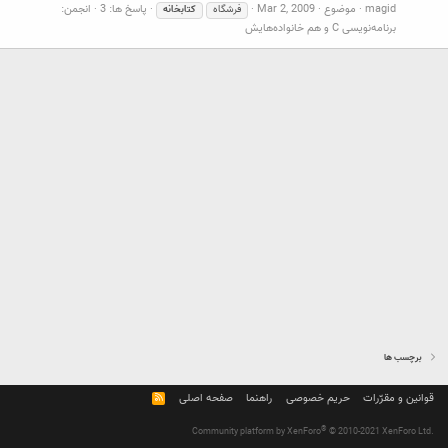
magid
موضوع
Mar 2, 2009
پاسخ ها: 3
انجمن:
فرشگاه
كتابخانه
برنامه‌نویسی C و هم خانواده‌هایش
برچسب ها
قوانین و مقرّرات
حریم خصوصی
راهنما
صفحه اصلی
R
S
S
®
Community platform by XenForo
© 2010-2021 XenForo Ltd.