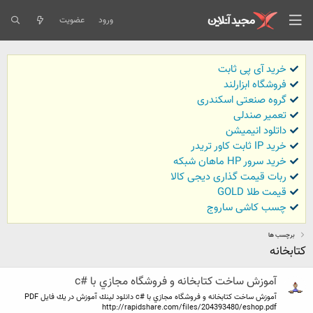
ورود
عضویت
خرید آی پی ثابت
فروشگاه ابزارلند
گروه صنعتی اسکندری
تعمیر صندلی
داتلود انیمیشن
خرید IP ثابت کاور تریدر
خرید سرور HP ماهان شبکه
ربات قیمت گذاری دیجی کالا
قیمت طلا GOLD
چسب کاشی ساروج
برچسب ها
كتابخانه
آموزش ساخت كتابخانه و فروشگاه مجازي با #c
آموزش ساخت كتابخانه و فروشگاه مجازي با #c دانلود لينك آموزش در يك فايل PDF
http://rapidshare.com/files/204393480/eshop.pdf