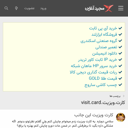
ورود
عضویت
خرید آی پی ثابت
فروشگاه ابزارلند
گروه صنعتی اسکندری
تعمیر صندلی
داتلود انیمیشن
خرید IP ثابت کاور تریدر
خرید سرور HP ماهان شبکه
ربات قیمت گذاری دیجی کالا
قیمت طلا GOLD
چسب کاشی ساروج
برچسب ها
كارت.ويزيت.visit.card
كارت ويزيت اين جانب
سلامي دوباره. يه كارت ويزيت زدم.ميخوام چاپش كنم ولي گفتم نظرتونو بدونم. اگه
مشكلي داره بگيد تا برطرفش كنم. در ضمن مات دورو چاپش كنم بهتره يا براق؟