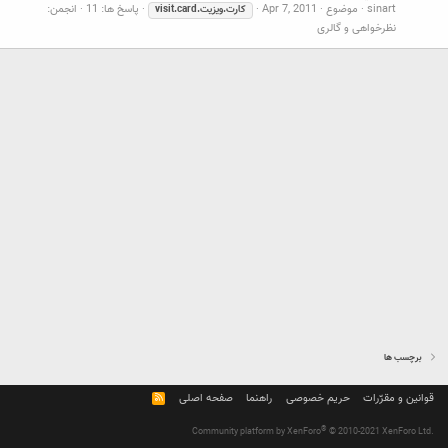
sinart
موضوع
Apr 7, 2011
پاسخ ها: 11
انجمن:
كارت.ويزيت.visit.card
نظرخواهی و گالری
برچسب ها
قوانین و مقرّرات
حریم خصوصی
راهنما
صفحه اصلی
R
S
S
®
Community platform by XenForo
© 2010-2021 XenForo Ltd.