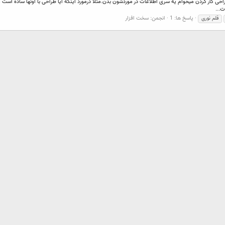
 دوستانی که با قلم های نوری مثل Gpen یا Kanvus برای طراحی کار کردن میخوام یه سری اطلاعات در موردشون بدن.مثلاً درمورد اینکه آی
...
پاسخ ها: 1
انجمن:
سخت افزار
قلم نوری