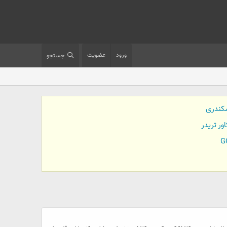
ورود
عضویت
جستجو
کندری