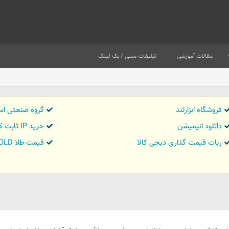
مقالات آموزشی
تبلیغات متنی / بک لینک
فروشگاه ابزارلند
گروه صنعتی اس
داتلود انیمیشن
خرید IP ثابت کاور تریدر
ربات قیمت گذاری دیجی کالا
قیمت طلا GOLD