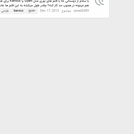
با سلام از
هم میتونه در همون حد کار کنه؟ چقدر طول میکشه به این قلم ها عادت
javad2493
موضوع
Dec 17, 2012
gpen
kanvus
طراحی