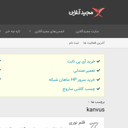
سایت مجیدآنلاین
انجمن‌های مجیدآنلاین
تازه چه خبر
آخرین فعالیت ها
ثبت نام
خرید آی پی ثابت
تعمیر صندلی
خرید سرور HP ماهان شبکه
چسب کاشی ساروج
برچسب ها
kanvus
قلم نوری