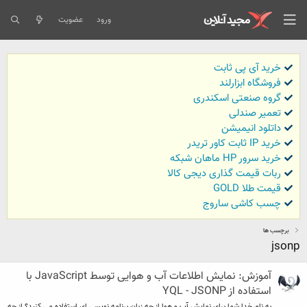
ورود
عضویت
خرید آی پی ثابت
فروشگاه ابزارلند
گروه صنعتی اسکندری
تعمیر صندلی
داتلود انیمیشن
خرید IP ثابت کاور تریدر
خرید سرور HP ماهان شبکه
ربات قیمت گذاری دیجی کالا
قیمت طلا GOLD
چسب کاشی ساروج
برچسب ها
jsonp
آموزش: نمایش اطلاعات آب و هوایی توسط JavaScript با
استفاده از YQL - JSONP
به نام خدا شما برای نمایش آب و هوا از چه زبان برنامه نویسی ای استفاده می کنید؟ از چه