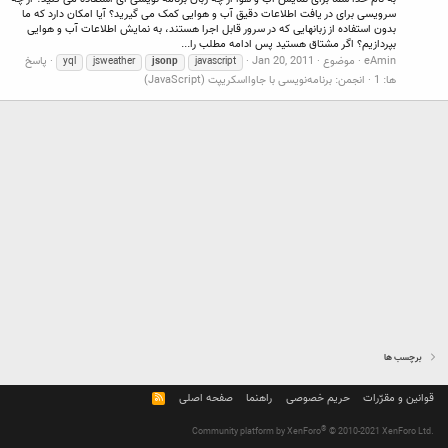
سرویسی برای در یافت اطلاعات دقیق آب و هوایی کمک می گیرید؟ آیا امکان دارد که ما
بدون استفاده از زبانهایی که در سرور قابل اجرا هستند، به نمایش اطلاعات آب و هوایی
بپردازیم؟ اگر مشتاق هستید پس ادامه مطلب را...
eAmin
موضوع
Jan 20, 2011
پاسخ
yql
jsweather
jsonp
javascript
ها: 1
انجمن:
برنامه‌نویسی با جاوااسکریپت (JavaScript)
برچسب ها
قوانین و مقرّرات
حریم خصوصی
راهنما
صفحه اصلی
R
S
S
®
Community platform by XenForo
© 2010-2021 XenForo Ltd.