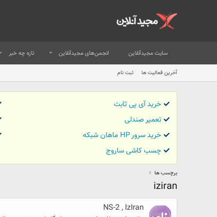
سایت مجیدآنلاین
انجمن‌های مجیدآنلاین
تازه چه خبر
آخرین فعالیت ها
ثبت نام
خرید آی پی ثابت
تعمیر صندلی
خرید سرور HP ماهان شبکه
چسب کاشی ساروج
برچسب ها
iziran
NS-2 , IzIran