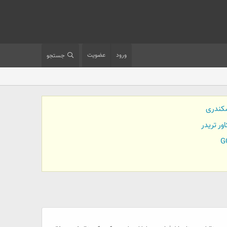
ورود
عضویت
جستجو
کندری