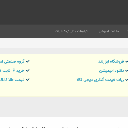
مقالات آموزشی
تبلیغات متنی / بک لینک
فروشگاه ابزارلند
گروه صنعتی اس
داتلود انیمیشن
خرید IP ثابت کاور تریدر
ربات قیمت گذاری دیجی کالا
قیمت طلا GOLD