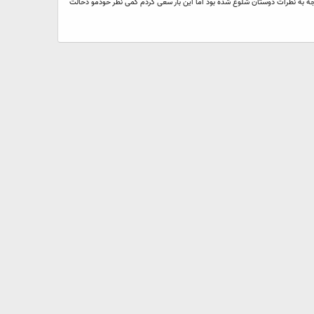
 پوستر یه بیس ثایت داره که من هر دوزه باید واسه یه نرم افزار بزنمش قبلا برای 3D max و Etabs , Safe زده بودم که با توجه به نظرات دوستان شلوغ شده بود اما این بار سعی کردم کمی نظر خودمو دخالت