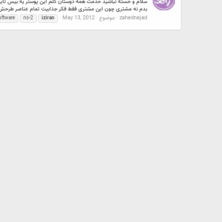
بدم نه مشتری چون این مشتری فقط فکر جذابیت تمام عناصر طرحش.
zahednejad
موضوع
May 13, 2012
oftware
ns-2
iziran