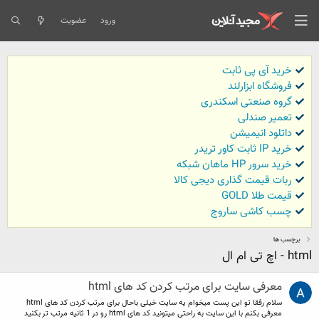
ورود
عضویت
خرید آی پی ثابت
فروشگاه ابزارلند
گروه صنعتی اسکندری
تعمیر صندلی
داتلود انیمیشن
خرید IP ثابت کاور تریدر
خرید سرور HP ماهان شبکه
ربات قیمت گذاری دیجی کالا
قیمت طلا GOLD
چسب کاشی ساروج
برچسب ها
html - اچ تی ام ال
معرفی سایت برای مرتب کردن کد های html
سلام رفقا تو این پست میخوام یه سایت خیلی باحال برای مرتب کردن کد های html
معرفی بکنم با این سایت به راحتی میتونید کد های html رو در 1 ثانیه مرتب تر بکنید