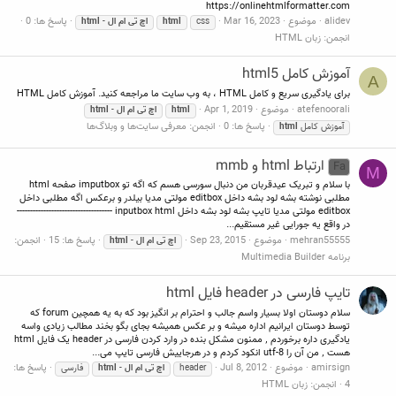
https://onlinehtmlformatter.com
alidev
موضوع
Mar 16, 2023
پاسخ ها: 0
css
html
اچ
تی
ام
ال
-
html
انجمن:
زبان HTML
آموزش کامل html5
A
برای یادگیری سریع و کامل HTML ، به وب سایت ما مراجعه کنید. آموزش کامل HTML
atefenoorali
موضوع
Apr 1, 2019
html
اچ
تی
ام
ال
-
html
پاسخ ها: 0
انجمن:
معرفی سایت‌ها و وبلاگ‌ها
آموزش کامل
html
ارتباط html و mmb
Fa
M
با سلام و تبریک عیدقربان من دنبال سورسی هسم که اگه تو imputbox صفحه html
مطلبی نوشته بشه لود بشه داخل editbox مولتی مدیا بیلدر و برعکس اگه مطلبی داخل
editbox مولتی مدیا تایپ بشه لود بشه داخل inputbox html ------------------------------------
در واقع یه جورایی غیر مستقیم...
mehran55555
موضوع
Sep 23, 2015
پاسخ ها: 15
انجمن:
اچ
تی
ام
ال
-
html
برنامه Multimedia Builder
تایپ فارسی در header فایل html
سلام دوستان اولا بسیار واسم جالب و احترام بر انگیز بود که به یه همچین forum که
توسط دوستان ایرانیم اداره میشه و بر عکس همیشه بجای بگو بخند مطالب زیادی واسه
یادگیری داره برخوردم ٬ ممنون مشکل بنده در وارد کردن فارسی در header یک فایل html
هست ٬ من آن را utf-8 انکود کردم و در هرجاییش فارسی تایپ می...
amirsign
موضوع
Jul 8, 2012
پاسخ ها:
header
اچ
تی
ام
ال
-
html
فارسی
4
انجمن:
زبان HTML