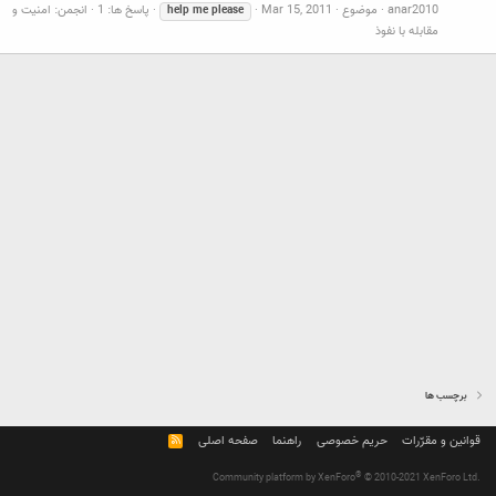
anar2010
موضوع
Mar 15, 2011
پاسخ ها: 1
انجمن:
امنیت و
help
me
please
مقابله با نفوذ
برچسب ها
قوانین و مقرّرات
حریم خصوصی
راهنما
صفحه اصلی
R
S
S
®
Community platform by XenForo
© 2010-2021 XenForo Ltd.