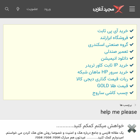
ورود
عضویت
خرید آی پی ثابت
فروشگاه ابزارلند
گروه صنعتی اسکندری
تعمیر صندلی
داتلود انیمیشن
خرید IP ثابت کاور تریدر
خرید سرور HP ماهان شبکه
ربات قیمت گذاری دیجی کالا
قیمت طلا GOLD
چسب کاشی ساروج
برچسب ها
help me please
خواهش میکنم کمکم کنید...........
یک مقاله فارسی و جامع درباره هک و امنیت و خصوصا روش های هک کردن می خواستم.
امیدوارم کمک کنید............ عیدتون هم مبارک:rose::rose::rose: