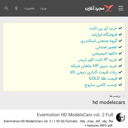
ورود
عضویت
خرید آی پی ثابت
فروشگاه ابزارلند
گروه صنعتی اسکندری
تعمیر صندلی
داتلود انیمیشن
خرید IP ثابت کاور تریدر
خرید سرور HP ماهان شبکه
ربات قیمت گذاری دیجی کالا
قیمت طلا GOLD
چسب کاشی ساروج
برچسب ها
hd modelscars
Evermotion HD ModelsCars vol. 2 Full
Evermotion HD ModelsCars vol. 2 | 1.92 Gb Formats: .3ds, .max, .dxf, .obj, .fbx
+ textures INFO pdf: