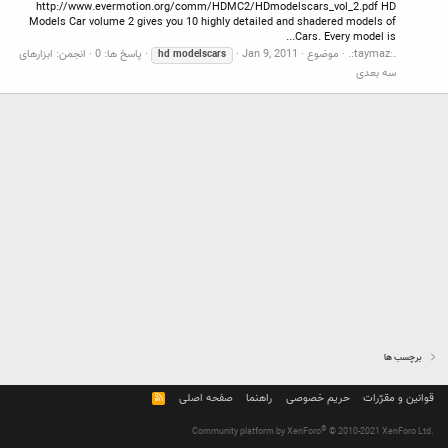
http://www.evermotion.org/comm/HDMC2/HDmodelscars_vol_2.pdf HD
Models Car volume 2 gives you 10 highly detailed and shadered models of
Cars. Every model is...
.:taymaz:.
موضوع
Jan 9, 2011
پاسخ ها: 0
انجمن:
ابزارهای
hd
modelscars
سه بعدی
برچسب ها
قوانین و مقرّرات
حریم خصوصی
راهنما
صفحه اصلی
R
S
S
®
Community platform by XenForo
© 2010-2021 XenForo Ltd.