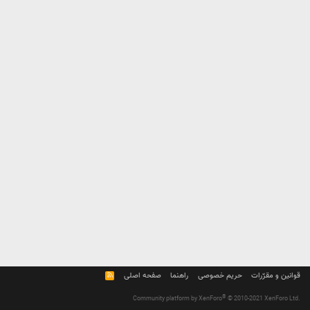
قوانین و مقرّرات
حریم خصوصی
راهنما
صفحه اصلی
R
S
S
®
Community platform by XenForo
© 2010-2021 XenForo Ltd.